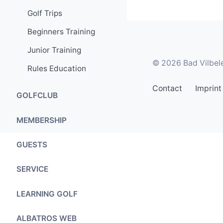
Golf Trips
Beginners Training
Junior Training
© 2026 Bad Vilbele
Rules Education
Contact
Imprint
GOLFCLUB
The Golf Course
MEMBERSHIP
Special features
Principles
GUESTS
The Course Design
Terms and
Greenfee
SERVICE
Conditions
Greenkeeping
Sundowner
Junior Programme
Secretary's Office
Training Facilities
LEARNING GOLF
Training Facilities
Application Forms
Clubhouse
Handicap Table
Junior Training
ALBATROS WEB