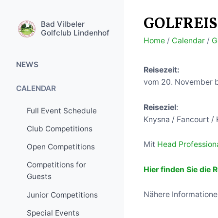
GOLFREIS
Bad Vilbeler
Golfclub Lindenhof
Home
/
Calendar
/
G
NEWS
Reisezeit:
vom 20. November b
General Information
CALENDAR
Competitions
Reiseziel
:
Full Event Schedule
Knysna / Fancourt / 
Golf Trips
Club Competitions
Special Events
Mit
Head Profession
Open Competitions
Competitions for
Hier finden Sie die
Guests
Nähere Informationen
Junior Competitions
Special Events